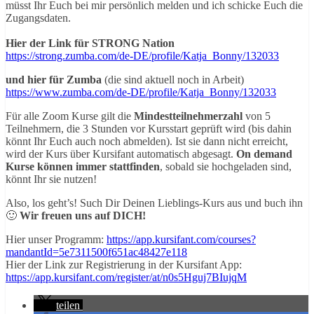
müsst Ihr Euch bei mir persönlich melden und ich schicke Euch die
Zugangsdaten.
Hier der Link für STRONG Nation
https://strong.zumba.com/de-DE/profile/Katja_Bonny/132033
und hier für Zumba
(die sind aktuell noch in Arbeit)
https://www.zumba.com/de-DE/profile/Katja_Bonny/132033
Für alle Zoom Kurse gilt die
Mindestteilnehmerzahl
von 5
Teilnehmern, die 3 Stunden vor Kursstart geprüft wird (bis dahin
könnt Ihr Euch auch noch abmelden). Ist sie dann nicht erreicht,
wird der Kurs über Kursifant automatisch abgesagt.
On demand
Kurse können immer stattfinden
, sobald sie hochgeladen sind,
könnt Ihr sie nutzen!
Also, los geht’s! Such Dir Deinen Lieblings-Kurs aus und buch ihn
🙂
Wir freuen uns auf DICH!
Hier unser Programm:
https://app.kursifant.com/courses?
mandantId=5e7311500f651ac48427e118
Hier der Link zur Registrierung in der Kursifant App:
https://app.kursifant.com/register/at/n0s5Hguj7BIujqM
teilen