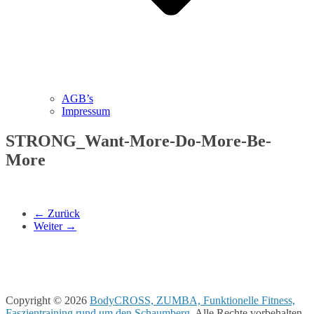
AGB’s
Impressum
STRONG_Want-More-Do-More-Be-
More
← Zurück
Weiter →
Copyright © 2026
BodyCROSS, ZUMBA, Funktionelle Fitness,
Faszientraining rund um den Schaumberg
. Alle Rechte vorbehalten.